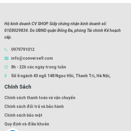
6.5
7
7.5
8
8.5
9
9.5
10
6.5
7
7.5
8
8.5
9
9.5
Hộ kinh doanh CV SHOP. Giấy chứng nhận kinh doanh số:
01E8029834. Do UBND quận Đống Đa, phòng Tài chính Kế hoạch
cấp.
0979791012
info@converse9.com
8h - 22h các ngày trong tuần
Số 6 ngách 43 ngõ 148 Ngọc Hồi, Thanh Trì, Hà Nội,
Chính Sách
Chính sách thanh toán và vận chuyển
Chính sách đổi trả và bảo hành
Chính sách bảo mật
Quy định và điều khoản