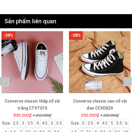
Sản phẩm liên quan
-38%
-40%
Converse classic cao cổ vải
Converse classic cao cổ vải
đen CCVD029
trắng CCVT005
930.000₫
930.000₫
1.500.000₫
1.550.000₫
Size:
3
3.5
4
4.5
5
5.5
6
Size:
3
3.5
4
4.5
5
5.5
6