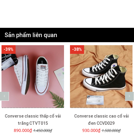
Sản phẩm liên quan
-38%
-40%
e classic thấp cổ vải
Converse classic cao cổ vải
Conve
rắng CTVT015
đen CCVD029
0.000₫
930.000₫
9
1.450.000₫
1.500.000₫