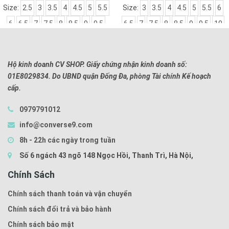
3
3.5
4
4.5
5
5.5
Size:
3
3.5
4
4.5
5
5.5
6
Size:
3
7
7.5
8
8.5
9
9.5
6.5
7
7.5
8
8.5
9
9.5
10
6.5
10
Hộ kinh doanh CV SHOP. Giấy chứng nhận kinh doanh số:
01E8029834. Do UBND quận Đống Đa, phòng Tài chính Kế hoạch
cấp.
0979791012
info@converse9.com
8h - 22h các ngày trong tuần
Số 6 ngách 43 ngõ 148 Ngọc Hồi, Thanh Trì, Hà Nội,
Chính Sách
Chính sách thanh toán và vận chuyển
Chính sách đổi trả và bảo hành
Chính sách bảo mật