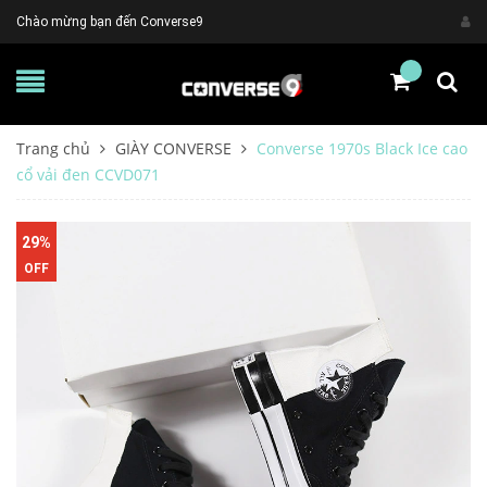
Chào mừng bạn đến Converse9
Trang chủ
GIÀY CONVERSE
Converse 1970s Black Ice cao
cổ vải đen CCVD071
29%
OFF