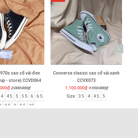
970s cao cổ vải đen
Converse classic cao cổ vải xanh
Con
hip - store) CCVD064
CCVX073
.000₫
1.100.000₫
2.000.000₫
1.550.000₫
4
4.5
5
5.5
6
6.5
Size:
3.5
4
4.5
5
8
8.5
9
9.5
10