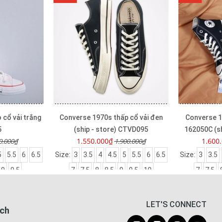
 cổ vải trắng
Converse 1970s thấp cổ vải đen
Converse 1
5
(ship - store) CTVD095
162050C (s
1.550.000₫
1.600
0.000₫
1.900.000₫
5
5.5
6
6.5
Size:
3
3.5
4
4.5
5
5.5
6
6.5
Size:
3
3.5
9
9.5
7
7.5
8
8.5
9
9.5
10
7
7.5
LET'S CONNECT
ách