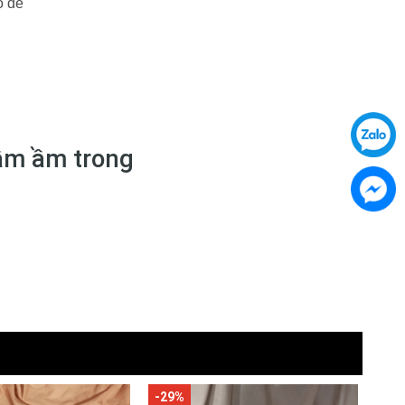
ộ đế
ầm ầm trong
-29%
-31