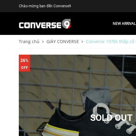
Chào mừng bạn đến Converse9
NEW ARRIVAL
Trang chủ
GIÀY CONVERSE
Converse 1970s thấp cổ
26%
OFF
SOLD OUT