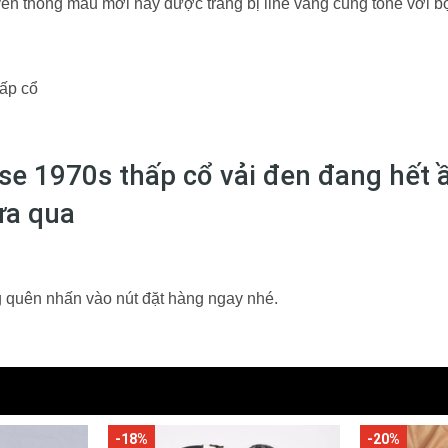
uyền thống mẫu mới này được trang bị line vàng cùng tone với b
e 1970s thấp cổ vải đen đang hết 
ừa qua
 quên nhấn vào nút đặt hàng ngay nhé.
-18%
-20%