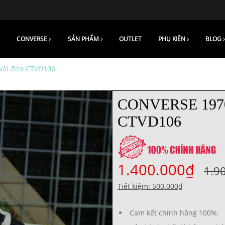
CONVERSE
SẢN PHẨM
OUTLET
PHỤ KIỆN
BLOG
 vải đen CTVD106
CONVERSE 197
CTVD106
1.400.000₫
1.9
Tiết kiệm: 500.000₫
Cam kết chính hãng 100%.