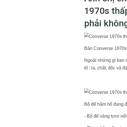
1970s thấp
phải khôn
Bản Converse 1970s 
Ngoài những gì bạn đ
tố : lạ, chất, độc và đ
Bộ đế hầm hố đang đư
- Bộ đế vàng tươi nổi