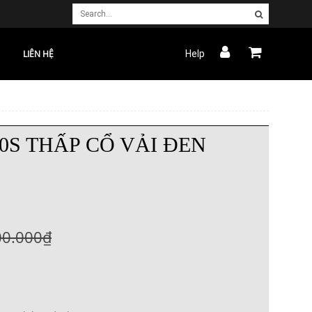
LIÊN HỆ
Help
0S THẤP CỔ VẢI ĐEN
00.000₫