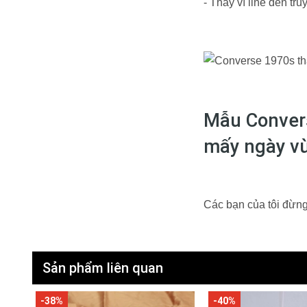
- Thay vì line đen tr
Mẫu Convers
mấy ngày v
Các bạn của tôi đừng
Sản phẩm liên quan
-38%
-40%