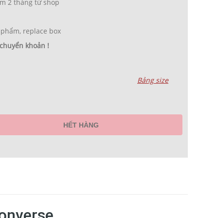
m 2 tháng từ shop
 phẩm, replace box
 chuyển khoản !
Bảng size
HẾT HÀNG
onverse