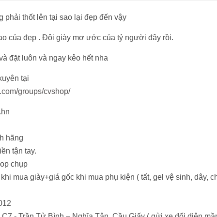
g phải thốt lên tại sao lại đẹp đến vậy
ao của đẹp . Đôi giày mơ ước của tỷ người đây rồi.
và đặt luôn và ngay kẻo hết nha
uyên tại
k.com/groups/cvshop/
.hn
nh hãng
ền tận tay.
hop chụp
hi mua giày+giá gốc khi mua phụ kiện ( tất, gel vệ sinh, dây, 
1012
 C7 - Trần Tử Bình – Nghĩa Tân, Cầu Giấy ( gửi xe đối diện m