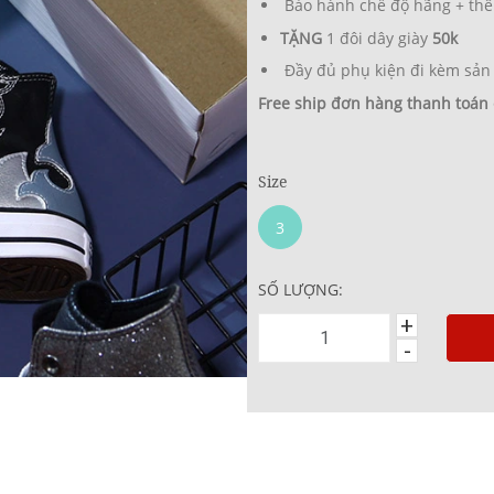
Bảo hành chế độ hãng + thê
TẶNG
1 đôi dây giày
50k
Đầy đủ phụ kiện đi kèm sản
Free ship đơn hàng thanh toán
Size
3
SỐ LƯỢNG:
+
-