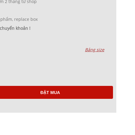
m 2 tháng từ shop
 phẩm, replace box
 chuyển khoản !
Bảng size
ĐẶT MUA