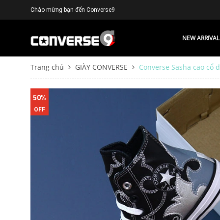
Chào mừng bạn đến Converse9
NEW ARRIVAL
Trang chủ
GIÀY CONVERSE
Converse Sasha cao cổ d
50%
OFF