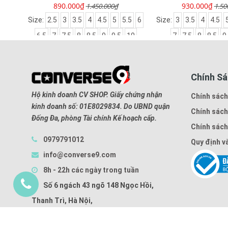
930.000₫
930.000₫
1.500.000₫
1.55
.5
6
Size:
3
3.5
4
4.5
5
5.5
6
6.5
Size:
3
3.5
4
4.5
10
7
7.5
8
8.5
9
9.5
10
7
7.5
8
8.5
Chính S
Hộ kinh doanh CV SHOP. Giấy chứng nhận
Chính sách
kinh doanh số: 01E8029834. Do UBND quận
Chính sách
Đống Đa, phòng Tài chính Kế hoạch cấp.
Chính sách
0979791012
Quy định v
info@converse9.com
8h - 22h các ngày trong tuần
Số 6 ngách 43 ngõ 148 Ngọc Hồi,
Thanh Trì, Hà Nội,