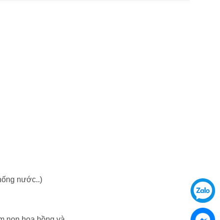
chống nước..)
ầm non hoa hồng và