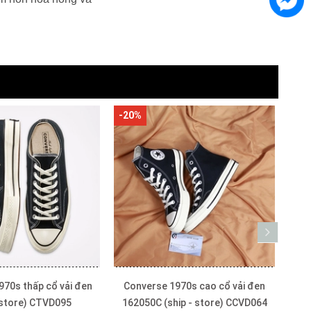
-29%
-31
970s cao cổ vải đen
Converse classic cao cổ vải xanh
Con
hip - store) CCVD064
CCVX073