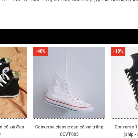
-18%
-20%
 cổ vải trắng
Converse 1970s thấp cổ vải đen
Converse 1
5
(ship - store) CTVD095
162050C (s