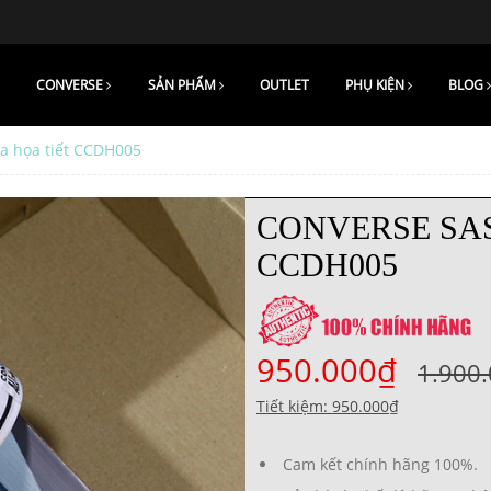
CONVERSE
SẢN PHẨM
OUTLET
PHỤ KIỆN
BLOG
a họa tiết CCDH005
CONVERSE SAS
CCDH005
950.000₫
1.900
Tiết kiệm: 950.000₫
Cam kết chính hãng 100%.