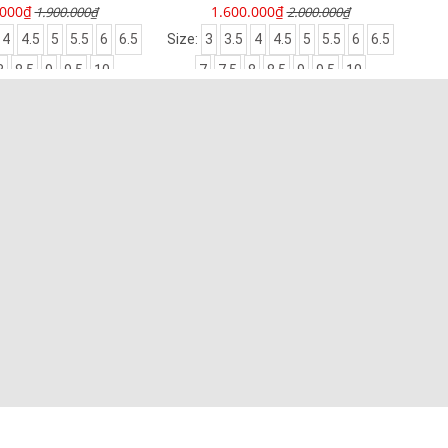
.000₫
1.100.000₫
2.000.000₫
1.550.000₫
4
4.5
5
5.5
6
6.5
Size:
3.5
4
4.5
5
8
8.5
9
9.5
10