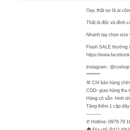
Oay, thật sự là ai cũn
Thật là độc và đỉnh c
Nhanh tay chọn size 
Flash SALE thường x
https://www.faceboo
Instagram : @cvshop
********
💯 Chỉ bán hàng chí
COD- giao hàng thu ti
Hàng có sẵn- hình s
Tặng thêm 1 cặp dây k
----------
✆ Hotline: 0979 79 
🏠 Địa chỉ: P411,Nhà