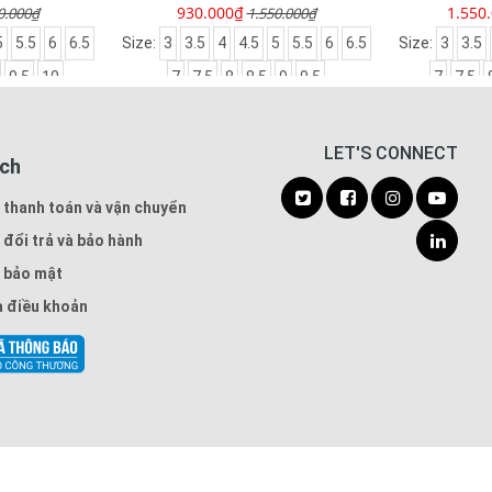
1.550.000₫
1.600
0.000₫
1.900.000₫
5
5.5
6
6.5
Size:
3
3.5
4
4.5
5
5.5
6
6.5
Size:
3
3.5
9
9.5
7
7.5
8
8.5
9
9.5
10
7
7.5
LET'S CONNECT
ách
 thanh toán và vận chuyển
 đổi trả và bảo hành
 bảo mật
à điều khoản