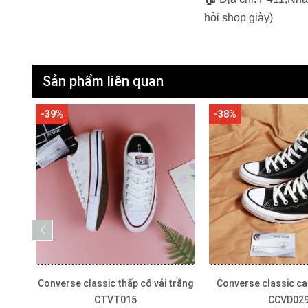
hỏi shop giày)
Sản phẩm liên quan
-38%
-40%
trắng
Converse classic cao cổ vải đen
Converse classic cao
CCVD029
CCVT00