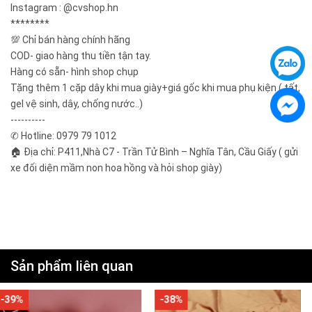
Instagram : @cvshop.hn
********
💯 Chỉ bán hàng chính hãng
COD- giao hàng thu tiền tận tay.
Hàng có sẵn- hình shop chụp
Tặng thêm 1 cặp dây khi mua giày+giá gốc khi mua phụ kiện ( tất,
gel vệ sinh, dây, chống nước..)
----------
✆ Hotline: 0979 79 1012
🏠 Địa chỉ: P411,Nhà C7 - Trần Tử Bình – Nghĩa Tân, Cầu Giấy ( gửi
xe đối diện mầm non hoa hồng và hỏi shop giày)
Sản phẩm liên quan
-38%
-40%