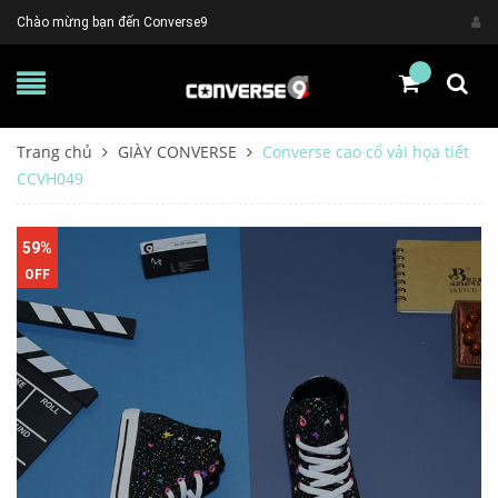
Chào mừng bạn đến Converse9
Trang chủ
GIÀY CONVERSE
Converse cao cổ vải họa tiết
CCVH049
59%
OFF