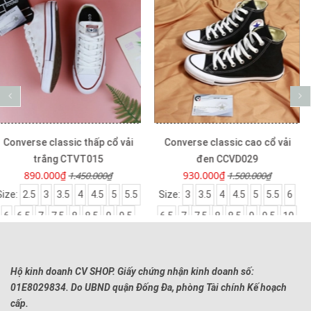
Converse classic cao cổ vải
Converse classic cao cổ vải
đen CCVD029
trắng CCVT005
930.000₫
930.000₫
1.500.000₫
1.550.000₫
Size:
3
3.5
4
4.5
5
5.5
6
Size:
3
3.5
4
4.5
5
5.5
6
6.5
7
7.5
8
8.5
9
9.5
10
6.5
7
7.5
8
8.5
9
9.5
Hộ kinh doanh CV SHOP. Giấy chứng nhận kinh doanh số:
01E8029834. Do UBND quận Đống Đa, phòng Tài chính Kế hoạch
cấp.