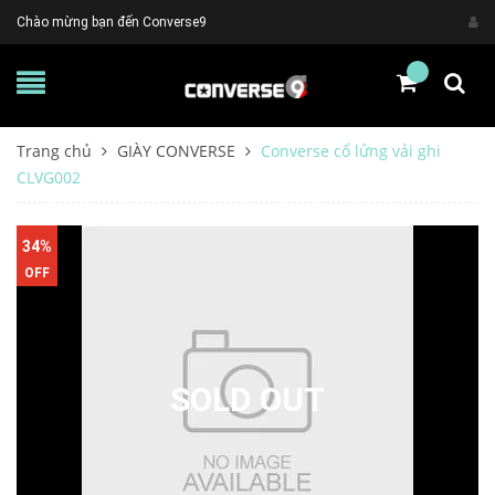
Chào mừng bạn đến Converse9
Trang chủ
GIÀY CONVERSE
Converse cổ lửng vải ghi
CLVG002
34%
OFF
SOLD OUT