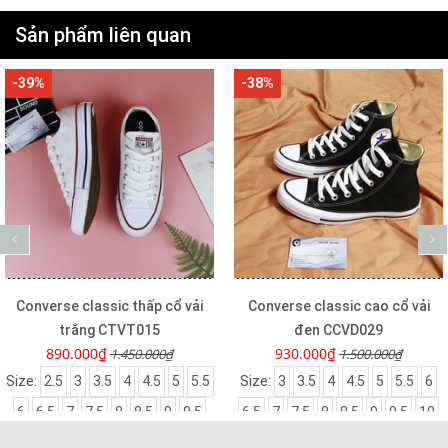
Sản phẩm liên quan
-39%
-38%
Converse classic thấp cổ vải
Converse classic cao cổ vải
trắng CTVT015
đen CCVD029
890.000₫
930.000₫
1.450.000₫
1.500.000₫
Size:
2.5
3
3.5
4
4.5
5
5.5
Size:
3
3.5
4
4.5
5
5.5
6
6
6.5
7
7.5
8
8.5
9
9.5
6.5
7
7.5
8
8.5
9
9.5
10
10