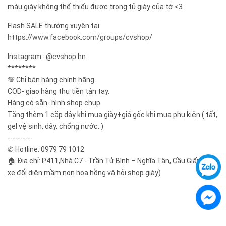
màu giày không thể thiếu được trong tủ giày của tớ <3
Flash SALE thường xuyên tại
https://www.facebook.com/groups/cvshop/
Instagram : @cvshop.hn
********
💯 Chỉ bán hàng chính hãng
COD- giao hàng thu tiền tận tay.
Hàng có sẵn- hình shop chụp
Tặng thêm 1 cặp dây khi mua giày+giá gốc khi mua phụ kiện ( tất,
gel vệ sinh, dây, chống nước..)
----------
✆ Hotline: 0979 79 1012
🏠 Địa chỉ: P411,Nhà C7 - Trần Tử Bình – Nghĩa Tân, Cầu Giấy ( gửi
xe đối diện mầm non hoa hồng và hỏi shop giày)