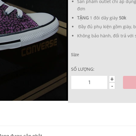
Sản phẩm outlet chỉ áp dụng
đơn
TẶNG
1 đôi dây giày
50k
Đầy đủ phụ kiện gồm giày, bo
Không bảo hành, đổi trả với 
Size
SỐ LƯỢNG:
+
-