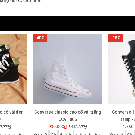
đang được cập nhật
-40%
-18%
o cổ vải đen
Converse classic cao cổ vải trắng
Converse 1
9
CCVT005
(ship 
930.000₫
1.550
0.000₫
1.550.000₫
5
5.5
6
6.5
Size:
3
3.5
4
4.5
5
5.5
6
6.5
Size:
3
3.5