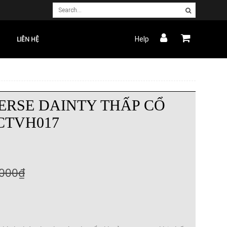
LIÊN HỆ
Help
ERSE DAINTY THẤP CỔ
 CTVH017
.000₫