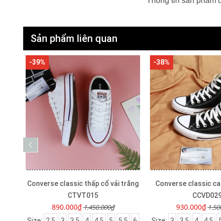
Thông tin sản phẩm 
Sản phẩm liên quan
-39%
-38%
 đen
Converse classic thấp cổ vải trắng
Converse classic ca
CTVT015
CCVD02
890.000₫
930.000₫
1.450.000₫
1.50
6.5
Size:
2.5
3
3.5
4
4.5
5
5.5
6
Size:
3
3.5
4
4.5