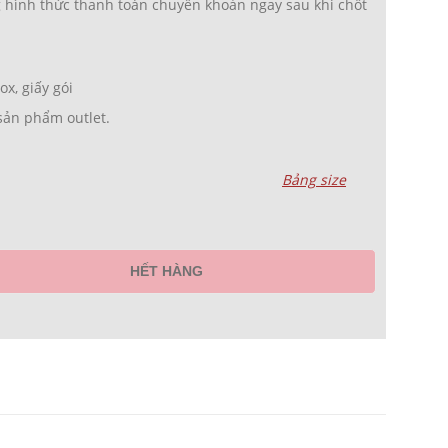
 hình thức thanh toán chuyển khoản ngay sau khi chốt
x, giấy gói
sản phẩm outlet.
Bảng size
HẾT HÀNG