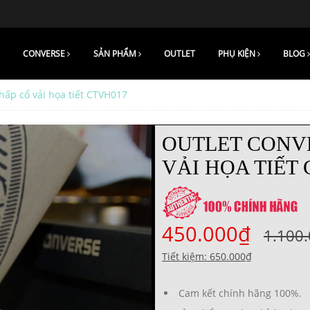
CONVERSE
SẢN PHẨM
OUTLET
PHỤ KIỆN
BLOG
hấp cổ vải họa tiết CTVH017
OUTLET CONV
VẢI HỌA TIẾT
450.000₫
1.100
Tiết kiệm: 650.000₫
Cam kết chính hãng 100%.