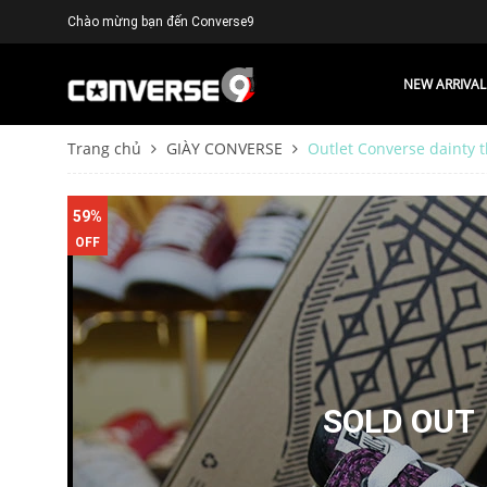
Chào mừng bạn đến Converse9
NEW ARRIVAL
Trang chủ
GIÀY CONVERSE
Outlet Converse dainty t
59%
OFF
SOLD OUT