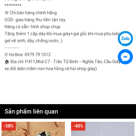
********
💯 Chỉ bán hàng chính hãng
COD- giao hàng thu tiền tận tay.
Hàng có sẵn- hình shop chụp
Tặng thêm 1 cặp dây khi mua giày+giá gốc khi mua phụ kiện ( tất,
gel vệ sinh, dây, chống nước..)
----------
✆ Hotline: 0979 79 1012
🏠 Địa chỉ: P411,Nhà C7 - Trần Tử Bình – Nghĩa Tân, Cầu Giấy ( gửi
xe đối diện mầm non hoa hồng và hỏi shop giày)
Sản phẩm liên quan
-38%
-40%