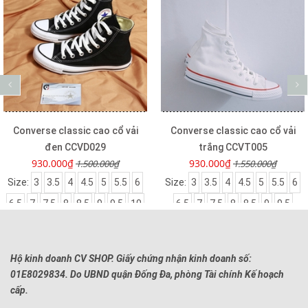
Converse classic cao cổ vải
Converse classic cao cổ vải
đen CCVD029
trắng CCVT005
930.000₫
930.000₫
1.500.000₫
1.550.000₫
Size:
3
3.5
4
4.5
5
5.5
6
Size:
3
3.5
4
4.5
5
5.5
6
6.5
7
7.5
8
8.5
9
9.5
10
6.5
7
7.5
8
8.5
9
9.5
Hộ kinh doanh CV SHOP. Giấy chứng nhận kinh doanh số:
01E8029834. Do UBND quận Đống Đa, phòng Tài chính Kế hoạch
cấp.