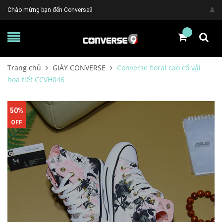
Chào mừng bạn đến Converse9
Trang chủ
GIÀY CONVERSE
Converse floral cao cổ vải
họa tiết CCVH046
50%
OFF