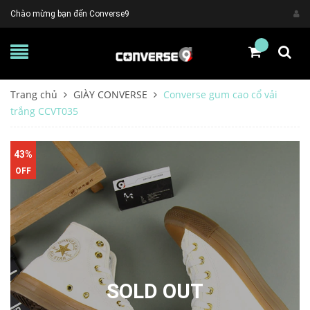
Chào mừng bạn đến Converse9
Trang chủ
GIÀY CONVERSE
Converse gum cao cổ vải
trắng CCVT035
43%
OFF
SOLD OUT