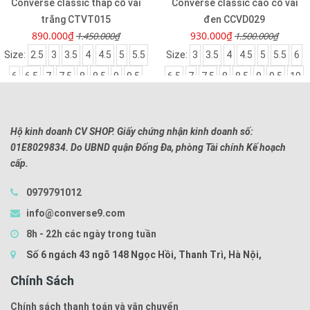
Converse classic thấp cổ vải
Converse classic cao cổ vải
trắng CTVT015
đen CCVD029
890.000₫
930.000₫
1.450.000₫
1.500.000₫
Size:
2.5
3
3.5
4
4.5
5
5.5
Size:
3
3.5
4
4.5
5
5.5
6
6
6.5
7
7.5
8
8.5
9
9.5
6.5
7
7.5
8
8.5
9
9.5
10
10
Hộ kinh doanh CV SHOP. Giấy chứng nhận kinh doanh số:
01E8029834. Do UBND quận Đống Đa, phòng Tài chính Kế hoạch
cấp.
0979791012
info@converse9.com
8h - 22h các ngày trong tuần
Số 6 ngách 43 ngõ 148 Ngọc Hồi, Thanh Trì, Hà Nội,
Chính Sách
Chính sách thanh toán và vận chuyển