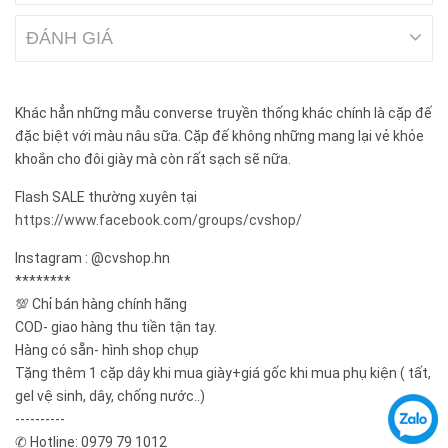
ĐÁNH GIÁ
Khác hẳn những mẫu converse truyền thống khác chính là cặp đế
đặc biệt với màu nâu sữa. Cặp đế không những mang lại vẻ khỏe
khoắn cho đôi giày mà còn rất sạch sẽ nữa.
Flash SALE thường xuyên tại
https://www.facebook.com/groups/cvshop/
Instagram : @cvshop.hn
********
💯 Chỉ bán hàng chính hãng
COD- giao hàng thu tiền tận tay.
Hàng có sẵn- hình shop chụp
Tặng thêm 1 cặp dây khi mua giày+giá gốc khi mua phụ kiện ( tất,
gel vệ sinh, dây, chống nước..)
----------
✆ Hotline: 0979 79 1012