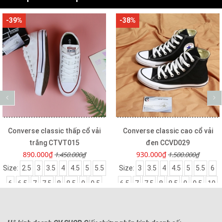
-39%
-38%
Converse classic thấp cổ vải
Converse classic cao cổ vải
trắng CTVT015
đen CCVD029
890.000₫
930.000₫
1.450.000₫
1.500.000₫
Size:
2.5
3
3.5
4
4.5
5
5.5
Size:
3
3.5
4
4.5
5
5.5
6
6
6.5
7
7.5
8
8.5
9
9.5
6.5
7
7.5
8
8.5
9
9.5
10
10