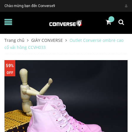
Chào mừng bạn đến Converse9
Trang chủ
GIÀY CONVERSE
Outlet Converse ombre cao
cổ vải hồng CCVH033
59%
OFF