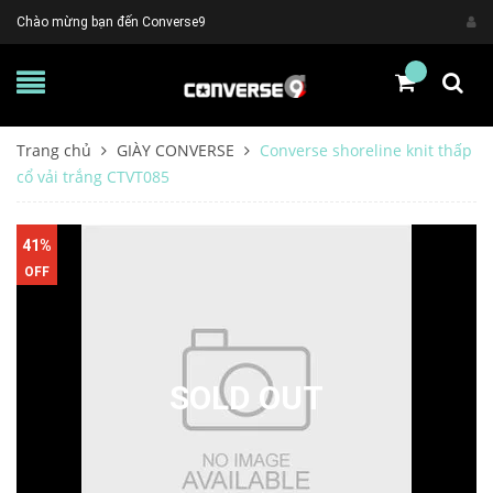
Chào mừng bạn đến Converse9
Trang chủ
GIÀY CONVERSE
Converse shoreline knit thấp
cổ vải trắng CTVT085
41%
OFF
SOLD OUT