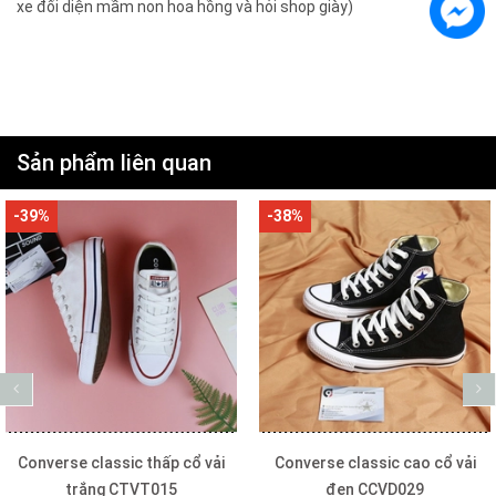
xe đối diện mầm non hoa hồng và hỏi shop giày)
Sản phẩm liên quan
-39%
-38%
Converse classic thấp cổ vải
Converse classic cao cổ vải
trắng CTVT015
đen CCVD029