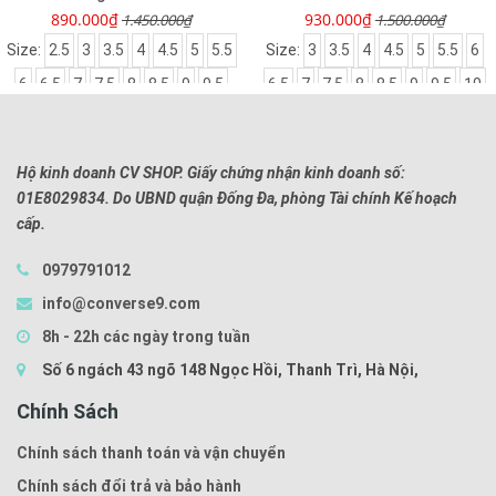
890.000₫
930.000₫
1.450.000₫
1.500.000₫
Size:
2.5
3
3.5
4
4.5
5
5.5
Size:
3
3.5
4
4.5
5
5.5
6
6
6.5
7
7.5
8
8.5
9
9.5
6.5
7
7.5
8
8.5
9
9.5
10
10
Hộ kinh doanh CV SHOP. Giấy chứng nhận kinh doanh số:
01E8029834. Do UBND quận Đống Đa, phòng Tài chính Kế hoạch
cấp.
0979791012
info@converse9.com
8h - 22h các ngày trong tuần
Số 6 ngách 43 ngõ 148 Ngọc Hồi, Thanh Trì, Hà Nội,
Chính Sách
Chính sách thanh toán và vận chuyển
Chính sách đổi trả và bảo hành