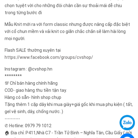
chọn tuyệt vời cho những đôi chân cần sự thoải mái dễ chịu
trong từng bước đi
Mẫu Knit mới ra với form classic nhưng được nâng cấp đặc biệt
với cổ chun mềm và vải knit co giãn chắc chắn sẽ làm hài lòng
mọi người.
Flash SALE thường xuyên tại
https://www.facebook.com/groups/cvshop/
Instagram : @cvshop.hn
********
💯 Chỉ bán hàng chính hãng
COD- giao hàng thu tiền tận tay.
Hàng có sẵn- hình shop chụp
Tặng thêm 1 cặp dây khi mua giày+giá gốc khi mua phụ kiện ( tất,
gel vệ sinh, dây, chống nước..)
----------
✆ Hotline: 0979 79 1012
🏠 Địa chỉ: P411,Nhà C7 - Trần Tử Bình – Nghĩa Tân, Cầu Giấy ( gửi