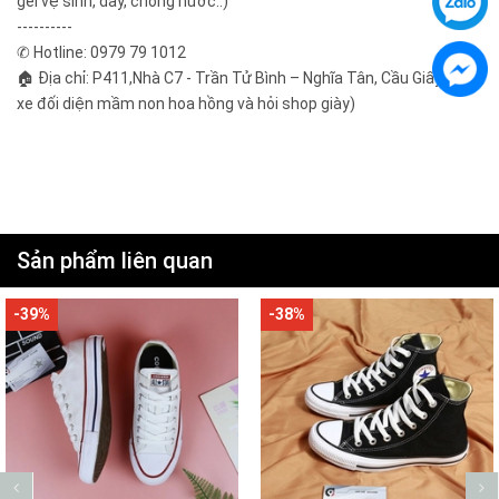
gel vệ sinh, dây, chống nước..)
----------
✆ Hotline: 0979 79 1012
🏠 Địa chỉ: P411,Nhà C7 - Trần Tử Bình – Nghĩa Tân, Cầu Giấy ( gửi
xe đối diện mầm non hoa hồng và hỏi shop giày)
Sản phẩm liên quan
-39%
-38%