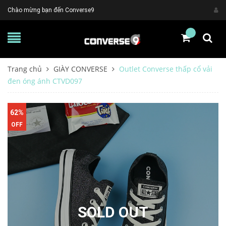
Chào mừng bạn đến Converse9
Trang chủ
GIÀY CONVERSE
Outlet Converse thấp cổ vải
đen óng ánh CTVD097
62%
OFF
SOLD OUT