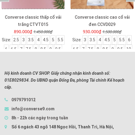
Converse classic thấp cổ vải
Converse classic cao cổ vải
trắng CTVT015
đen CCVD029
890.000₫
930.000₫
1.450.000₫
1.500.000₫
Size:
2.5
3
3.5
4
4.5
5
5.5
Size:
3
3.5
4
4.5
5
5.5
6
6
6.5
7
7.5
8
8.5
9
9.5
6.5
7
7.5
8
8.5
9
9.5
10
10
Hộ kinh doanh CV SHOP. Giấy chứng nhận kinh doanh số:
01E8029834. Do UBND quận Đống Đa, phòng Tài chính Kế hoạch
cấp.
0979791012
info@converse9.com
8h - 22h các ngày trong tuần
Số 6 ngách 43 ngõ 148 Ngọc Hồi, Thanh Trì, Hà Nội,