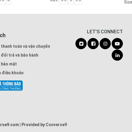
Size
LET'S CONNECT
ách
 thanh toán và vận chuyển
 đổi trả và bảo hành
 bảo mật
à điều khoản
erse9.com
|
Provided by
Converse9