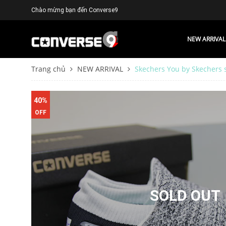
Chào mừng bạn đến Converse9
NEW ARRIVAL
Trang chủ
NEW ARRIVAL
Skechers You by Skechers s
40%
OFF
SOLD OUT