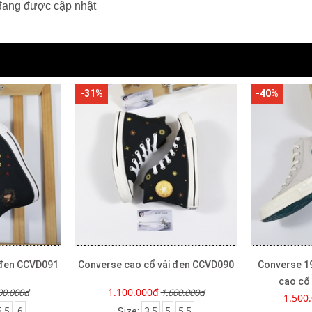
đang được cập nhật
-31%
-40%
 đen CCVD091
Converse cao cổ vải đen CCVD090
Converse 19
cao cổ
1.100.000₫
00.000₫
1.600.000₫
1.500
5.5
6
Size:
3.5
5
5.5