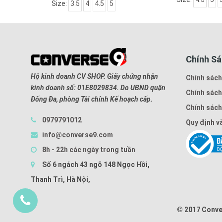
Size:
3.5
4
4.5
5
Chính S
Hộ kinh doanh CV SHOP. Giấy chứng nhận
Chính sách
kinh doanh số: 01E8029834. Do UBND quận
Chính sách
Đống Đa, phòng Tài chính Kế hoạch cấp.
Chính sách
0979791012
Quy định v
info@converse9.com
8h - 22h các ngày trong tuần
Số 6 ngách 43 ngõ 148 Ngọc Hồi,
Thanh Trì, Hà Nội,
© 2017 Conv