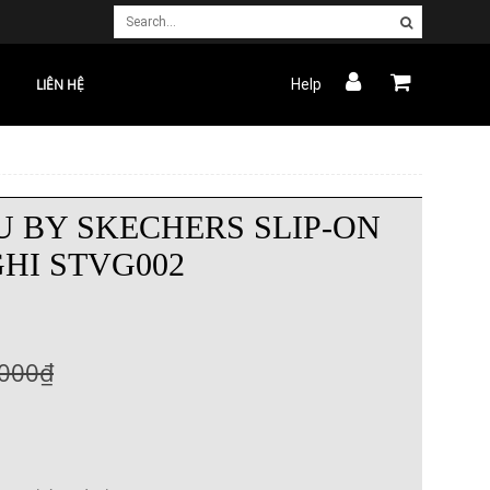
LIÊN HỆ
Help
 BY SKECHERS SLIP-ON
GHI STVG002
.000₫