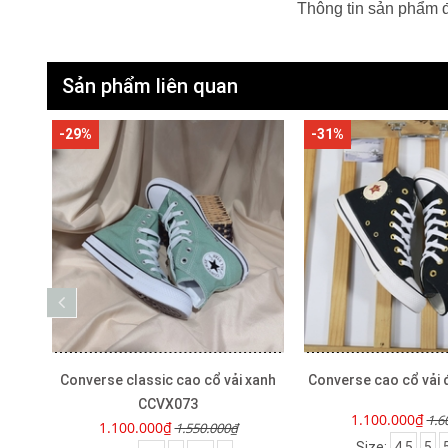
Thông tin sản phẩm 
Sản phẩm liên quan
-29%
-31%
xanh
Converse classic cao cổ vải xanh
Converse cao cổ vải
CCVX073
1.100.000₫
1.6
1.100.000₫
1.550.000₫
.5
7
Size:
4.5
5