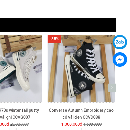
-38%
-29
70s winter fail putty
Converse Autumn Embroidery cao
Con
 vải ghi CCVG007
cổ vải đen CCVD088
.000₫
1.000.000₫
2.500.000₫
1.600.000₫