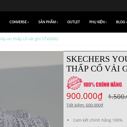
CONVERSE
SẢN PHẨM
OUTLET
PHỤ KIỆN
BLOG
lip-on thấp cổ vải ghi STVG002
SKECHERS YOU
THẤP CỔ VẢI 
900.000₫
1.500
Tiết kiệm: 600.000₫
Cam kết chính hãng 100%.