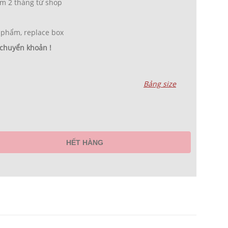
m 2 tháng từ shop
 phẩm, replace box
 chuyển khoản !
Bảng size
HẾT HÀNG