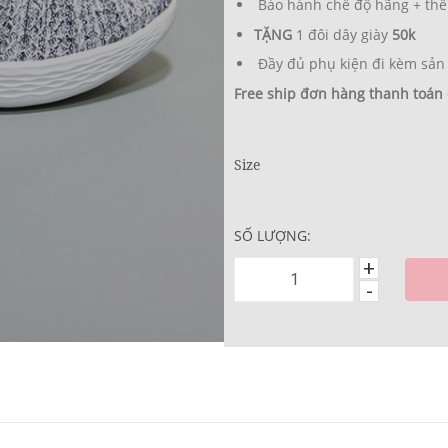
Bảo hành chế độ hãng + thê
TẶNG
1 đôi dây giày
50k
Đầy đủ phụ kiện đi kèm sản
Free ship đơn hàng thanh toán
Size
SỐ LƯỢNG:
+
-