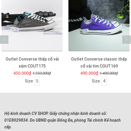
ải
Outlet Converse classic thấp
Outlet Converse classic 
cổ vải tím COUT169
cổ vải hồng COUT166
490.000₫
550.000₫
1.400.000₫
1.400.000₫
Size:
4
Size:
4.5
5.5
Hộ kinh doanh CV SHOP. Giấy chứng nhận kinh doanh số:
01E8029834. Do UBND quận Đống Đa, phòng Tài chính Kế hoạch
cấp.