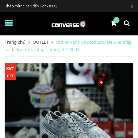
Chào mừng bạn đến Converse9
Trang chủ
OUTLET
Outlet Vans Atwood Low Deluxe thấp
cổ da lộn xám (ship - store) VTDX001
85%
OFF