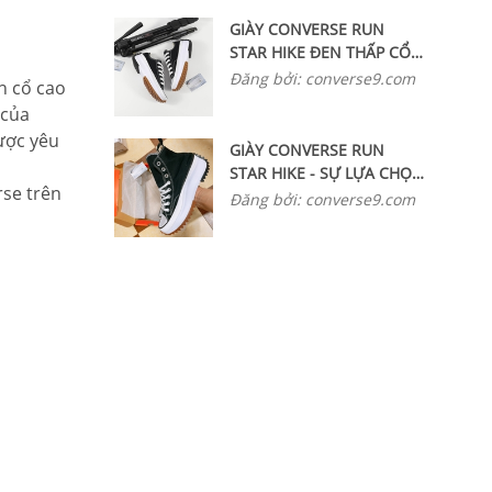
GIÀY CONVERSE RUN
STAR HIKE ĐEN THẤP CỔ,
PHONG CÁCH SÁNG TẠO
Đăng bởi: converse9.com
n cổ cao
KHÔNG GIỚI HẠN
 của
ược yêu
GIÀY CONVERSE RUN
STAR HIKE - SỰ LỰA CHỌN
rse trên
SỐ 1 CHO GIÀY UNISEX
Đăng bởi: converse9.com