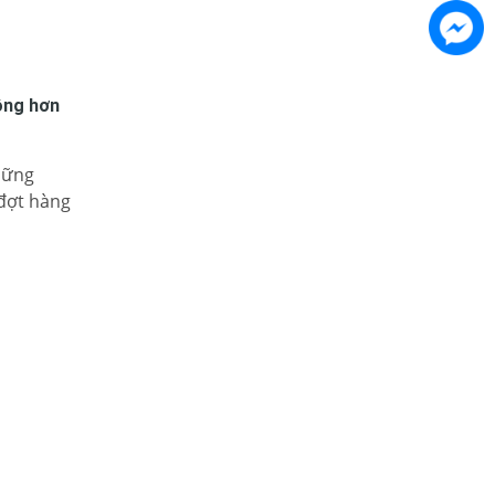
ộng hơn
hững
 đợt hàng