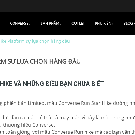
CONVERSE
SẢN PHẨM
OUTLET
PHỤ KIỆN
BLOG
ike Platform sự lựa chọn hàng đầu
ORM SỰ LỰA CHỌN HÀNG ĐẦU
HIKE VÀ NHỮNG ĐIỀU BẠN CHƯA BIẾT
ng phiên bản Limited, mẫu Converse Run Star Hike dường n
đợt đầu ra mắt thì thật là may mắn vì đây là một trong nh
ừ thương hiệu Converse.
oàn toàn giống với mẫu Converse Run hike mà các bạn vẫn t