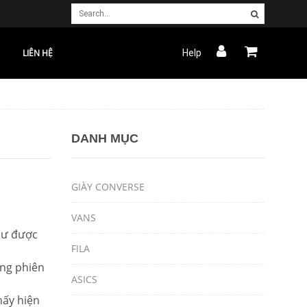
LIÊN HỆ
Help
DANH MỤC
GIÀY CONVERSE
VANS
hư được
FILA
ững phiên
ASICS
hấy hiện