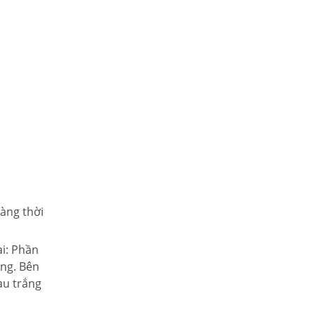
àng thời
ại: Phần
ắng. Bên
àu trắng