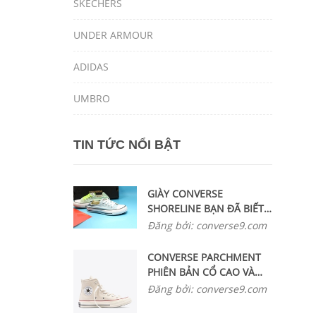
SKECHERS
UNDER ARMOUR
ADIDAS
UMBRO
TIN TỨC NỔI BẬT
GIÀY CONVERSE
SHORELINE BẠN ĐÃ BIẾT
ĐẾN CHƯA ?
Đăng bởi: converse9.com
CONVERSE PARCHMENT
PHIÊN BẢN CỔ CAO VÀ
THẤP ĐANG ĐƯỢC ƯA
Đăng bởi: converse9.com
CHUỘNG NHẤT