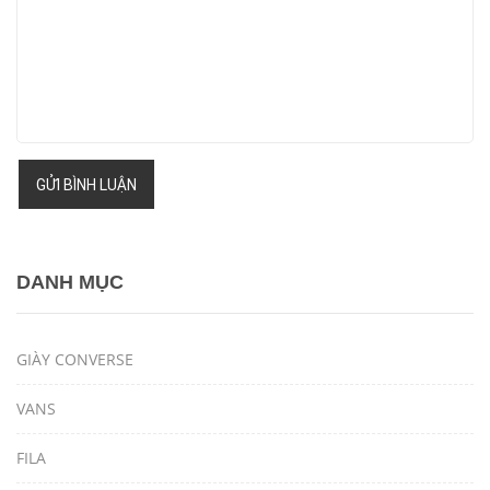
GỬI BÌNH LUẬN
DANH MỤC
GIÀY CONVERSE
VANS
FILA