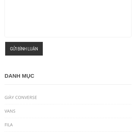
GỬI BÌNH LUẬN
DANH MỤC
GIÀY CONVERSE
VANS
FILA