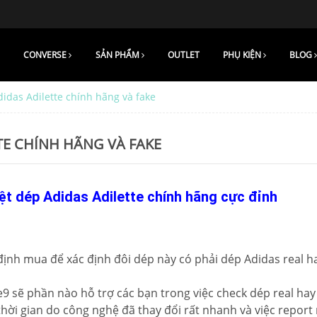
CONVERSE
SẢN PHẨM
OUTLET
PHỤ KIỆN
BLOG
idas Adilette chính hãng và fake
TE CHÍNH HÃNG VÀ FAKE
iệt dép Adidas Adilette chính hãng cực đỉnh
định mua để xác định đôi dép này có phải dép Adidas real h
 sẽ phần nào hỗ trợ các bạn trong việc check dép real hay 
hời gian do công nghệ đã thay đổi rất nhanh và việc report