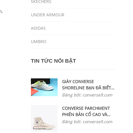
SKECHERS
n.
UNDER ARMOUR
ADIDAS
UMBRO
TIN TỨC NỔI BẬT
GIÀY CONVERSE
SHORELINE BẠN ĐÃ BIẾT
ĐẾN CHƯA ?
Đăng bởi: converse9.com
CONVERSE PARCHMENT
PHIÊN BẢN CỔ CAO VÀ
THẤP ĐANG ĐƯỢC ƯA
Đăng bởi: converse9.com
CHUỘNG NHẤT