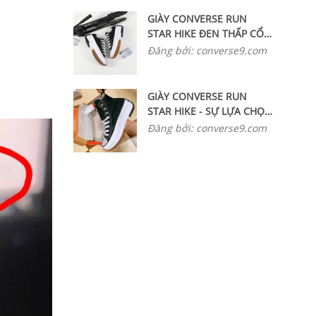
GIÀY CONVERSE RUN
STAR HIKE ĐEN THẤP CỔ,
PHONG CÁCH SÁNG TẠO
Đăng bởi: converse9.com
KHÔNG GIỚI HẠN
GIÀY CONVERSE RUN
STAR HIKE - SỰ LỰA CHỌN
SỐ 1 CHO GIÀY UNISEX
Đăng bởi: converse9.com