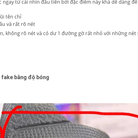
 ngay từ cái nhìn đầu tiên bởi đặc điểm này khá dễ dàng để
i tên chỉ
u và rất rõ nét
n, không rõ nét và có dư 1 đường gờ rất nhỏ với những nét
à fake bằng độ bóng