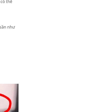
 có thể
 sần như