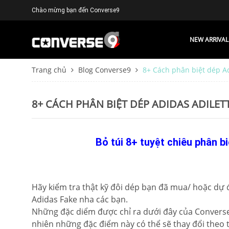
Chào mừng bạn đến Converse9
NEW ARRIVAL
Trang chủ
Blog Converse9
8+ Cách phân biệt dép Ad
8+ CÁCH PHÂN BIỆT DÉP ADIDAS ADILET
Bỏ túi 8+ tuyệt chiêu phân b
Hãy kiểm tra thật kỹ đôi dép bạn đã mua/ hoặc dự 
Adidas Fake nha các bạn.
Những đặc diểm được chỉ ra dưới đây của Converse9
nhiên những đặc điểm này có thể sẽ thay đổi theo t