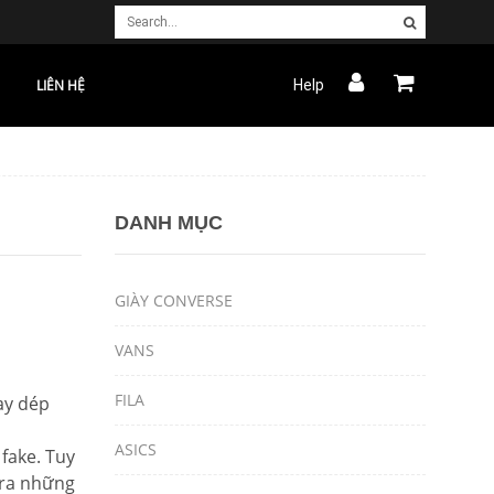
LIÊN HỆ
Help
DANH MỤC
GIÀY CONVERSE
VANS
FILA
ay dép
ASICS
fake. Tuy
 ra những